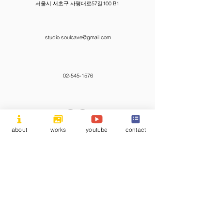
서울시 서초구 사평대로57길100 B1
studio.soulcave@gmail.com
02-545-1576
about
works
youtube
contact