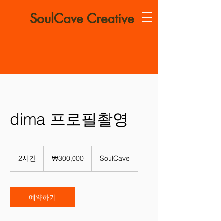
SoulCave Creative
dima 프로필촬영
300,000
대
2시간
2
₩300,000
SoulCave
한
시
민
간
국
원
예약하기